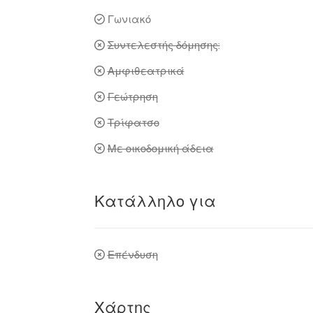
Γωνιακό
Συντελεστής δόμησης:
Αμφιθεατρικά
Γεώτρηση
Τρίφατσο
Με οικοδομική άδεια
Κατάλληλο για
Επένδυση
Χάρτης