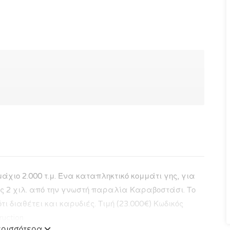
χιο 2.000 τ.μ. Ένα καταπληκτικό κομμάτι γης, για
ις 2 χιλ. από την γνωστή παραλία Καραβοστάσι. Το
ι διαθέτει και καρυδιές. Τιμή (23.000€) Κωδικός
ruction
ερισσότερα