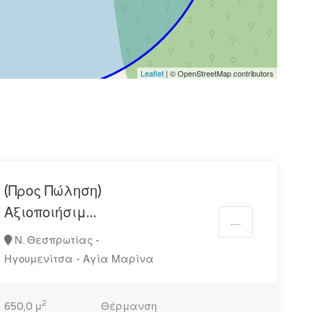
Leaflet
| © OpenStreetMap contributors
(Προς Πώληση)
Αξιοποιήσιμ...
.....
Ν. Θεσπρωτίας -
Ηγουμενίτσα - Αγία Μαρίνα
2
650,0 μ
Θέρμανση