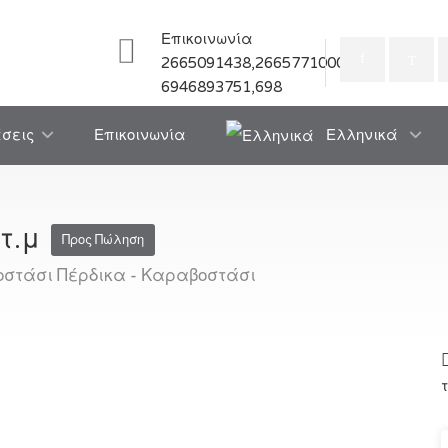
Επικοινωνία
2665091438,2665771000
6946893751,698
άσεις
Επικοινωνία
Ελληνικά
 τ.μ
Προς Πώληση
οστάσι Πέρδικα - Καραβοστάσι