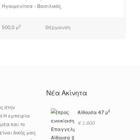
Ηγουμενίτσα - Βασιλικός
2
500,0 μ
Θέρμανση
Νέα Ακίνητα
ς στην
2
Αίθουσα 47 μ
ά.Η εμπειρία
€ 1.600
ομέα και το
ίναι δικής μας