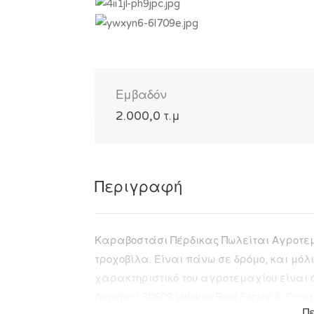
Εμβαδόν
2.000,0 τ.μ
Περιγραφή
Καραβοστάσι Πέρδικας Πωλείται Αγροτεμά
τροχοβίλα. Είναι πάνω σε δρόμο, και μόλ
χαρακτηριστικό του αγροτεμαχίου είναι ότ
Ακινήτου 30609 Valakos Real Estate & Const
Π