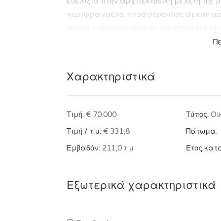
ευελιξία στην αρχιτεκτονική μελέτη της μ
περιφραγμένο, προσφέροντας άμεση ασ
αυτών χαρακτηριστικών του αποτελεί την 
έτοιμος «λευκός καμβάς», τέλειος είτε γ
Π
υψηλών προδιαγραφών είτε για τη δημιο
διαμερισμάτων (Airbnb ή μακροχρόνιας μ
Χαρακτηριστικά
εγγυημένη μελλοντική υπεραξία. Τιμή (700
Construction
Τιμή:
€ 70.000
Τύπος:
Οι
Τιμή / τ.μ:
€ 331,8
Πάτωμα:
Εμβαδόν:
211,0 τ.μ
Έτος κατ
Εξωτερικά χαρακτηριστικά