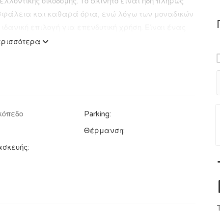
ελλοντικής οικοδομής. Το ακίνητο είναι ήδη πλήρως
φάλεια και καθαρά όρια, ενώ λόγω των μοναδικών
ιδανική επιλογή για επενδυτική χρήση. Είναι ένας
ια την ανέγερση μιας σύγχρονης ιδιωτικής κατοικίας
ερισσότερα
υργία ενός κερδοφόρου συγκροτήματος
ίσθωσης) που θα αποφέρει υψηλές αποδόσεις και
00€) Κωδικός ακινήτου 30022. Valakos Real Estate &
κόπεδο
Parking:
Θέρμανση:
ασκευής: