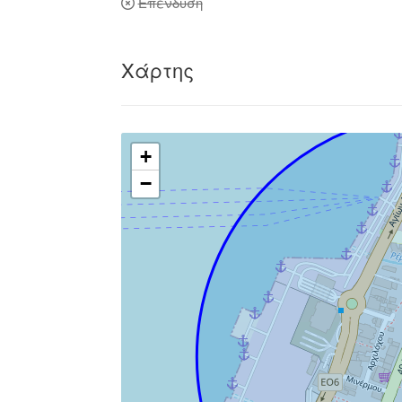
Επένδυση
Χάρτης
+
−