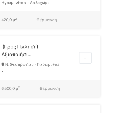
Ηγουμενίτσα - Λαδοχώρι
2
420,0 μ
Θέρμανση
.(Προς Πώληση)
Αξιοποιήσι...
.....
Ν. Θεσπρωτίας - Παραμυθιά
-
2
6.500,0 μ
Θέρμανση