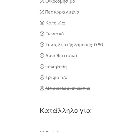
Οικοδομήσιμο
Περιφραγμένο
Κατοικία
Γωνιακό
Συντελεστής δόμησης: 0.80
Αμφιθεατρικά
Γεώτρηση
Τρίφατσο
Με οικοδομική άδεια
Κατάλληλο για