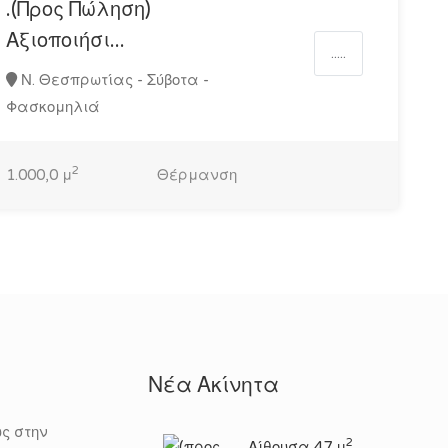
.(Προς Πώληση)
Αξιοποιήσι...
.....
Ν. Θεσπρωτίας - Σύβοτα -
Φασκομηλιά
2
1.000,0 μ
Θέρμανση
Νέα Ακίνητα
ς στην
2
Αίθουσα 47 μ