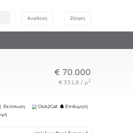
Ανάθεση
Ζήτηση
€ 70.000
2
€ 331,8 / μ
Εκτύπωση
Click2Call
Επιθυμητή
τιμή